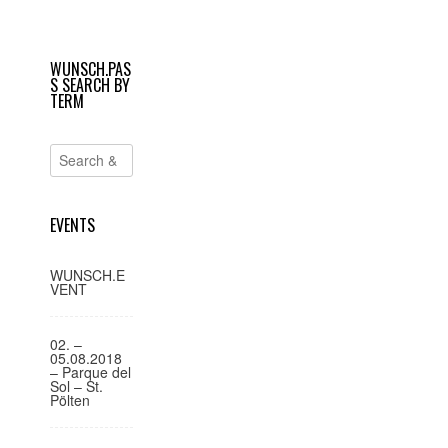
geöffnet)
geöffnet)
e
i
WUNSCH.PAS
t
S SEARCH BY
r
TERM
a
g
s
-
EVENTS
N
a
WUNSCH.E
VENT
v
i
02. –
g
05.08.2018
– Parque del
a
Sol – St.
Pölten
t
i