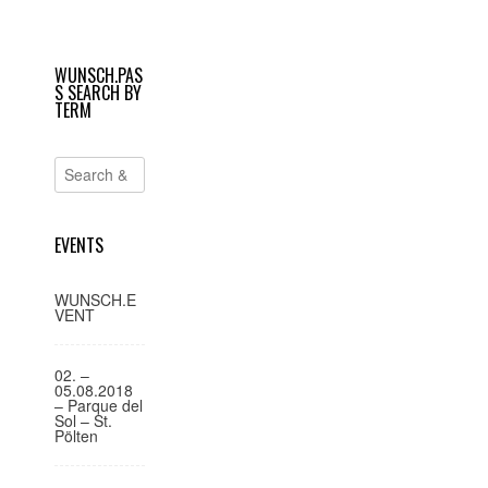
geöffnet)
geöffnet)
e
i
WUNSCH.PAS
t
S SEARCH BY
r
TERM
a
g
s
-
EVENTS
N
a
WUNSCH.E
VENT
v
i
02. –
g
05.08.2018
– Parque del
a
Sol – St.
Pölten
t
i