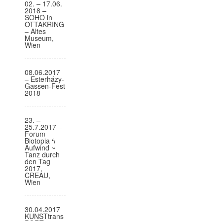
02. – 17.06.
o
2018 –
SOHO in
n
OTTAKRING
– Altes
Museum,
Wien
08.06.2017
– Esterházy-
Gassen-Fest
2018
23. –
25.7.2017 –
Forum
Biotopia ϟ
Aufwind ~
Tanz durch
den Tag
2017,
CREAU,
Wien
30.04.2017
KUNSTtrans