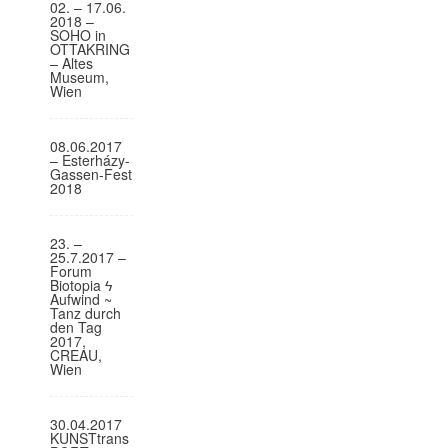
02. – 17.06.
o
2018 –
SOHO in
n
OTTAKRING
– Altes
Museum,
Wien
08.06.2017
– Esterházy-
Gassen-Fest
2018
23. –
25.7.2017 –
Forum
Biotopia ϟ
Aufwind ~
Tanz durch
den Tag
2017,
CREAU,
Wien
30.04.2017
KUNSTtrans