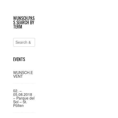
geöffnet)
geöffnet)
e
i
WUNSCH.PAS
t
S SEARCH BY
r
TERM
a
g
s
-
EVENTS
N
a
WUNSCH.E
VENT
v
i
02. –
g
05.08.2018
– Parque del
a
Sol – St.
Pölten
t
i