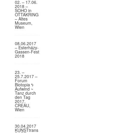
02. – 17.06.
o
2018 –
SOHO in
n
OTTAKRING
– Altes
Museum,
Wien
08.06.2017
– Esterházy-
Gassen-Fest
2018
23. –
25.7.2017 –
Forum
Biotopia ϟ
Aufwind ~
Tanz durch
den Tag
2017,
CREAU,
Wien
30.04.2017
KUNSTtrans