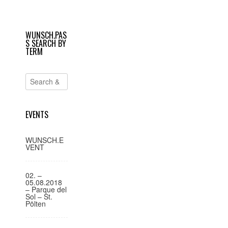
geöffnet)
geöffnet)
e
i
WUNSCH.PAS
t
S SEARCH BY
r
TERM
a
g
s
-
EVENTS
N
a
WUNSCH.E
VENT
v
i
02. –
g
05.08.2018
– Parque del
a
Sol – St.
Pölten
t
i