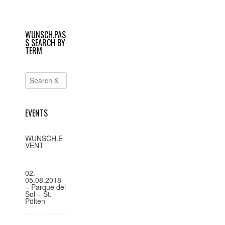
geöffnet)
geöffnet)
e
i
WUNSCH.PAS
t
S SEARCH BY
r
TERM
a
g
s
-
EVENTS
N
a
WUNSCH.E
VENT
v
i
02. –
g
05.08.2018
– Parque del
a
Sol – St.
Pölten
t
i