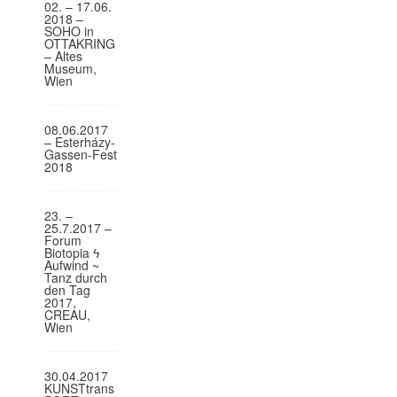
02. – 17.06.
o
2018 –
SOHO in
n
OTTAKRING
– Altes
Museum,
Wien
08.06.2017
– Esterházy-
Gassen-Fest
2018
23. –
25.7.2017 –
Forum
Biotopia ϟ
Aufwind ~
Tanz durch
den Tag
2017,
CREAU,
Wien
30.04.2017
KUNSTtrans