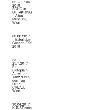
02. – 17.06.
o
2018 –
SOHO in
n
OTTAKRING
– Altes
Museum,
Wien
08.06.2017
– Esterházy-
Gassen-Fest
2018
23. –
25.7.2017 –
Forum
Biotopia ϟ
Aufwind ~
Tanz durch
den Tag
2017,
CREAU,
Wien
30.04.2017
KUNSTtrans