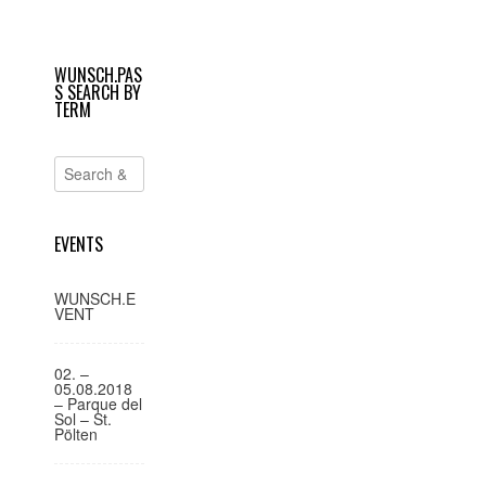
geöffnet)
geöffnet)
e
i
WUNSCH.PAS
t
S SEARCH BY
r
TERM
a
g
s
-
EVENTS
N
a
WUNSCH.E
VENT
v
i
02. –
g
05.08.2018
– Parque del
a
Sol – St.
Pölten
t
i