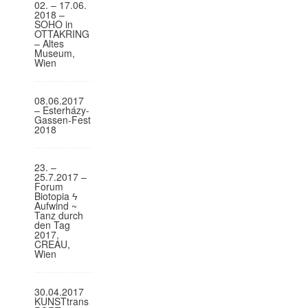
02. – 17.06.
o
2018 –
SOHO in
n
OTTAKRING
– Altes
Museum,
Wien
08.06.2017
– Esterházy-
Gassen-Fest
2018
23. –
25.7.2017 –
Forum
Biotopia ϟ
Aufwind ~
Tanz durch
den Tag
2017,
CREAU,
Wien
30.04.2017
KUNSTtrans