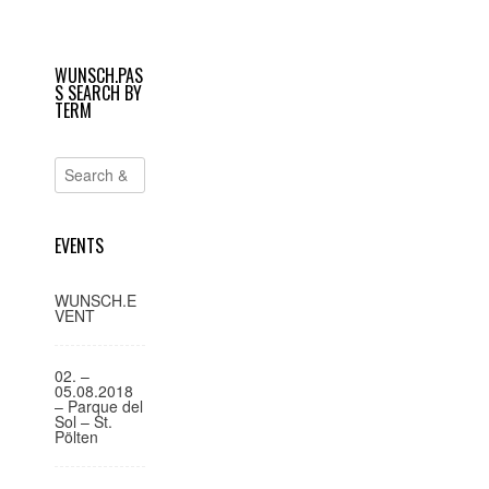
geöffnet)
geöffnet)
e
i
WUNSCH.PAS
t
S SEARCH BY
r
TERM
a
g
s
-
EVENTS
N
a
WUNSCH.E
VENT
v
i
02. –
g
05.08.2018
– Parque del
a
Sol – St.
Pölten
t
i